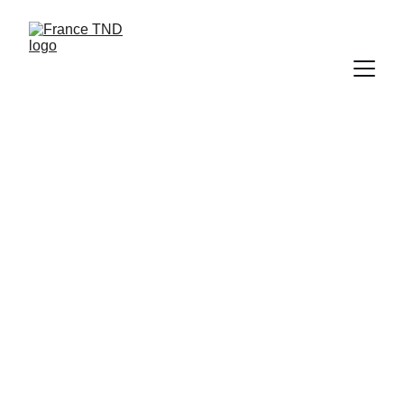
Les Troubles du 
Neurodéveloppement (TND)
Le Trouble du Développement Intellectuel 
(TDI) ;
Le Trouble du Spectre de l’Autisme (TSA) ;
Le Trouble Déficit de l’Attention avec ou sans 